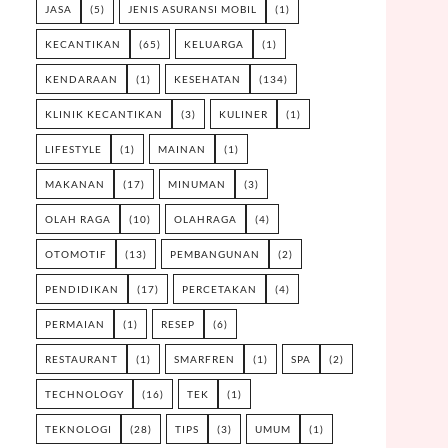
JASA
(5)
JENIS ASURANSI MOBIL
(1)
KECANTIKAN
(65)
KELUARGA
(1)
KENDARAAN
(1)
KESEHATAN
(134)
KLINIK KECANTIKAN
(3)
KULINER
(1)
LIFESTYLE
(1)
MAINAN
(1)
MAKANAN
(17)
MINUMAN
(3)
OLAH RAGA
(10)
OLAHRAGA
(4)
OTOMOTIF
(13)
PEMBANGUNAN
(2)
PENDIDIKAN
(17)
PERCETAKAN
(4)
PERMAIAN
(1)
RESEP
(6)
RESTAURANT
(1)
SMARFREN
(1)
SPA
(2)
TECHNOLOGY
(16)
TEK
(1)
TEKNOLOGI
(28)
TIPS
(3)
UMUM
(1)