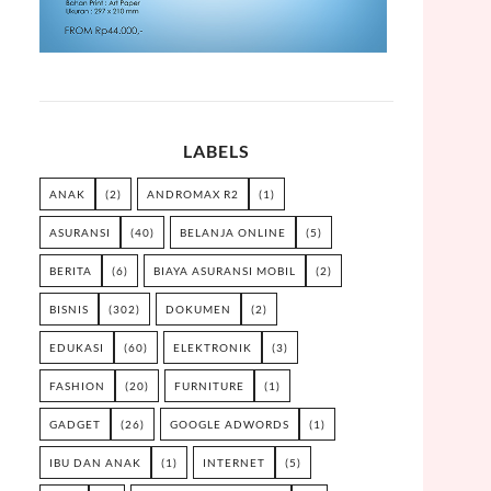
LABELS
ANAK
(2)
ANDROMAX R2
(1)
ASURANSI
(40)
BELANJA ONLINE
(5)
BERITA
(6)
BIAYA ASURANSI MOBIL
(2)
BISNIS
(302)
DOKUMEN
(2)
EDUKASI
(60)
ELEKTRONIK
(3)
FASHION
(20)
FURNITURE
(1)
GADGET
(26)
GOOGLE ADWORDS
(1)
IBU DAN ANAK
(1)
INTERNET
(5)