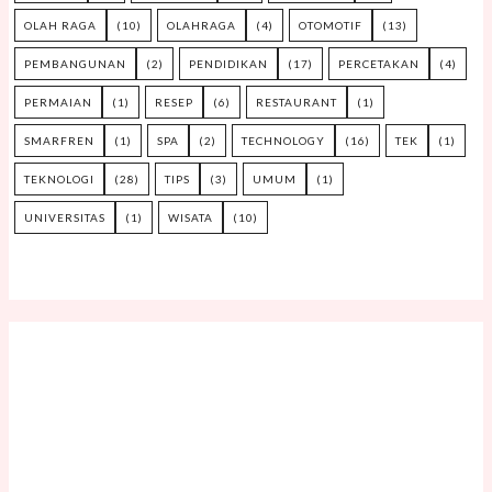
OLAH RAGA
(10)
OLAHRAGA
(4)
OTOMOTIF
(13)
PEMBANGUNAN
(2)
PENDIDIKAN
(17)
PERCETAKAN
(4)
PERMAIAN
(1)
RESEP
(6)
RESTAURANT
(1)
SMARFREN
(1)
SPA
(2)
TECHNOLOGY
(16)
TEK
(1)
TEKNOLOGI
(28)
TIPS
(3)
UMUM
(1)
UNIVERSITAS
(1)
WISATA
(10)