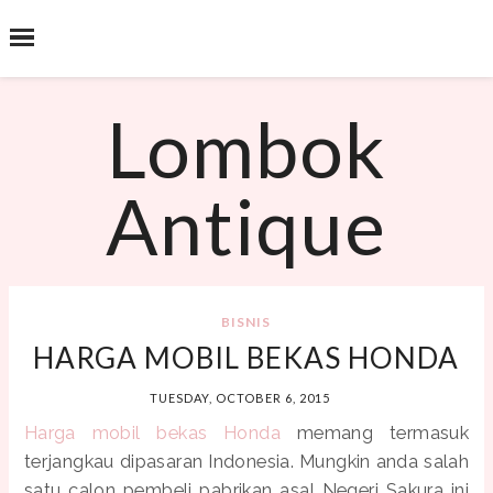
˟
SEARCH THIS BLOG
Lombok
Antique
BISNIS
HARGA MOBIL BEKAS HONDA
TUESDAY, OCTOBER 6, 2015
Harga mobil bekas Honda
memang termasuk
terjangkau dipasaran Indonesia. Mungkin anda salah
satu calon pembeli pabrikan asal Negeri Sakura ini