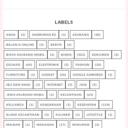
LABELS
ANAK
(2)
ANDROMAX R2
(1)
ASURANSI
(40)
BELANJA ONLINE
(5)
BERITA
(6)
BIAYA ASURANSI MOBIL
(2)
BISNIS
(302)
DOKUMEN
(2)
EDUKASI
(60)
ELEKTRONIK
(3)
FASHION
(20)
FURNITURE
(1)
GADGET
(26)
GOOGLE ADWORDS
(1)
IBU DAN ANAK
(1)
INTERNET
(5)
JASA
(5)
JENIS ASURANSI MOBIL
(1)
KECANTIKAN
(65)
KELUARGA
(1)
KENDARAAN
(1)
KESEHATAN
(134)
KLINIK KECANTIKAN
(3)
KULINER
(1)
LIFESTYLE
(1)
MAINAN
(1)
MAKANAN
(17)
MINUMAN
(3)