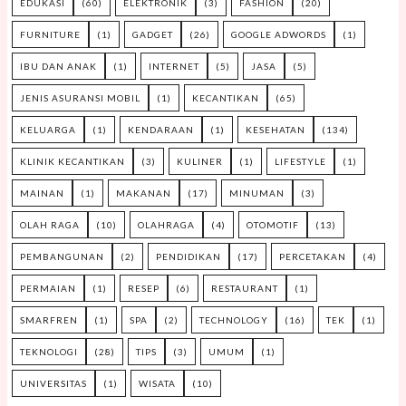
EDUKASI
(60)
ELEKTRONIK
(3)
FASHION
(20)
FURNITURE
(1)
GADGET
(26)
GOOGLE ADWORDS
(1)
IBU DAN ANAK
(1)
INTERNET
(5)
JASA
(5)
JENIS ASURANSI MOBIL
(1)
KECANTIKAN
(65)
KELUARGA
(1)
KENDARAAN
(1)
KESEHATAN
(134)
KLINIK KECANTIKAN
(3)
KULINER
(1)
LIFESTYLE
(1)
MAINAN
(1)
MAKANAN
(17)
MINUMAN
(3)
OLAH RAGA
(10)
OLAHRAGA
(4)
OTOMOTIF
(13)
PEMBANGUNAN
(2)
PENDIDIKAN
(17)
PERCETAKAN
(4)
PERMAIAN
(1)
RESEP
(6)
RESTAURANT
(1)
SMARFREN
(1)
SPA
(2)
TECHNOLOGY
(16)
TEK
(1)
TEKNOLOGI
(28)
TIPS
(3)
UMUM
(1)
UNIVERSITAS
(1)
WISATA
(10)