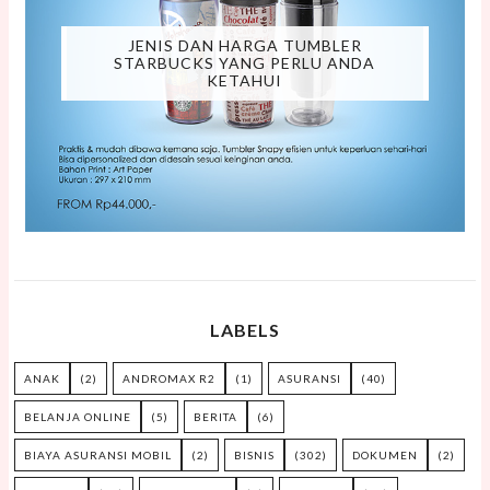
JENIS DAN HARGA TUMBLER
STARBUCKS YANG PERLU ANDA
KETAHUI
LABELS
ANAK
(2)
ANDROMAX R2
(1)
ASURANSI
(40)
BELANJA ONLINE
(5)
BERITA
(6)
BIAYA ASURANSI MOBIL
(2)
BISNIS
(302)
DOKUMEN
(2)