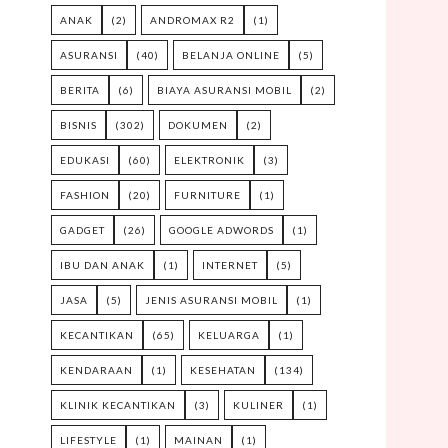
ANAK
(2)
ANDROMAX R2
(1)
ASURANSI
(40)
BELANJA ONLINE
(5)
BERITA
(6)
BIAYA ASURANSI MOBIL
(2)
BISNIS
(302)
DOKUMEN
(2)
EDUKASI
(60)
ELEKTRONIK
(3)
FASHION
(20)
FURNITURE
(1)
GADGET
(26)
GOOGLE ADWORDS
(1)
IBU DAN ANAK
(1)
INTERNET
(5)
JASA
(5)
JENIS ASURANSI MOBIL
(1)
KECANTIKAN
(65)
KELUARGA
(1)
KENDARAAN
(1)
KESEHATAN
(134)
KLINIK KECANTIKAN
(3)
KULINER
(1)
LIFESTYLE
(1)
MAINAN
(1)