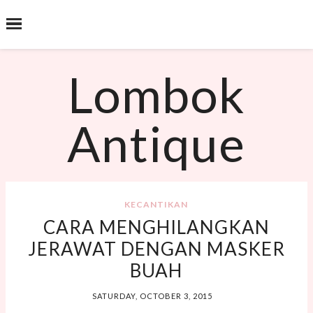
˟
SEARCH THIS BLOG
Lombok
Antique
KECANTIKAN
CARA MENGHILANGKAN
JERAWAT DENGAN MASKER
BUAH
SATURDAY, OCTOBER 3, 2015