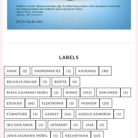
LABELS
ANAK
(2)
ANDROMAX R2
(1)
ASURANSI
(40)
BELANJA ONLINE
(5)
BERITA
(6)
BIAYA ASURANSI MOBIL
(2)
BISNIS
(302)
DOKUMEN
(2)
EDUKASI
(60)
ELEKTRONIK
(3)
FASHION
(20)
FURNITURE
(1)
GADGET
(26)
GOOGLE ADWORDS
(1)
IBU DAN ANAK
(1)
INTERNET
(5)
JASA
(5)
JENIS ASURANSI MOBIL
(1)
KECANTIKAN
(65)