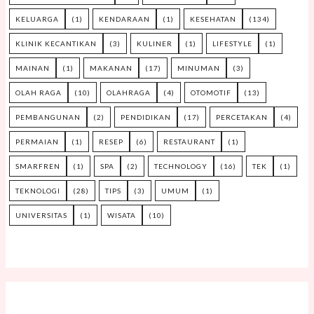
KELUARGA
(1)
KENDARAAN
(1)
KESEHATAN
(134)
KLINIK KECANTIKAN
(3)
KULINER
(1)
LIFESTYLE
(1)
MAINAN
(1)
MAKANAN
(17)
MINUMAN
(3)
OLAH RAGA
(10)
OLAHRAGA
(4)
OTOMOTIF
(13)
PEMBANGUNAN
(2)
PENDIDIKAN
(17)
PERCETAKAN
(4)
PERMAIAN
(1)
RESEP
(6)
RESTAURANT
(1)
SMARFREN
(1)
SPA
(2)
TECHNOLOGY
(16)
TEK
(1)
TEKNOLOGI
(28)
TIPS
(3)
UMUM
(1)
UNIVERSITAS
(1)
WISATA
(10)