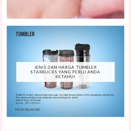
JENIS DAN HARGA TUMBLER
STARBUCKS YANG PERLU ANDA
KETAHUI