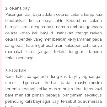
2. celana bayi
Pasangan dari baju adalah celana, celana kerap kali
dibutuhkan ketika bayi lahir. Kebutuhan celana
hampir sama dengan baju namun dari penggunaan
celana kerap kali bayi di usahakan menggunakan
celana pendek yang memberikan kenyamanan pada
sang buah hati. Ingat usahakan kalaupun celananya
memakai karet jangan terlalu longgar ataupun
terlalu kencang.
3. kaos kaki
Kaos kaki sebagai pelindung kaki bayi yang sangat
cocok digunakan ketika pada musim-musim
tertentu apalagi ketika musim hujan tiba. Kaos kaki
bayi menjadi pilihan sebagai pangaman sekaligus
pelindung kaki bayi agar bayi tersebut tidak merasa