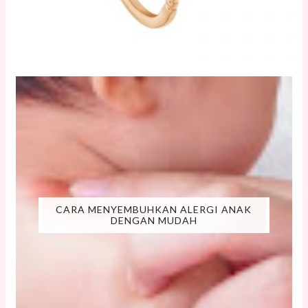
CARA MENYEMBUHKAN ALERGI ANAK
DENGAN MUDAH