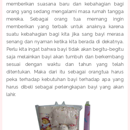
memberikan suasana baru dan kebahagian bagi
orang yang sedang mengalami masa rumah tangga
mereka. Sebagai orang tua memang ingin
memberikan yang terbaik untuk anaknya karena
suatu kebahagian bagi kita jika sang bayi merasa
senang dan nyaman ketika kita berada di dekatnya.
Perlu kita ingat bahwa bayi tidak akan begitu-begitu
saja melainkan bayi akan tumbuh dan berkembang
sesuai dengan waktu dan tahun yang telah
ditentukan. Maka dari itu sebagai orangtua harus
peka terhadap kebutuhan bayi terhadap apa yang
harus dibeli sebagai perlengkapan bayi yang akan
lahir.