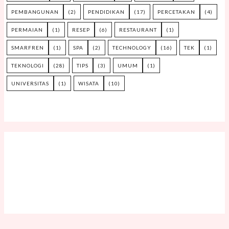
PEMBANGUNAN
(2)
PENDIDIKAN
(17)
PERCETAKAN
(4)
PERMAIAN
(1)
RESEP
(6)
RESTAURANT
(1)
SMARFREN
(1)
SPA
(2)
TECHNOLOGY
(16)
TEK
(1)
TEKNOLOGI
(28)
TIPS
(3)
UMUM
(1)
UNIVERSITAS
(1)
WISATA
(10)