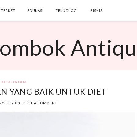
NTERNET
EDUKASI
TEKNOLOGI
BISNIS
SEARCH THIS BLOG
ombok Antiq
KESEHATAN
N YANG BAIK UNTUK DIET
Y 13, 2018
-
POST A COMMENT