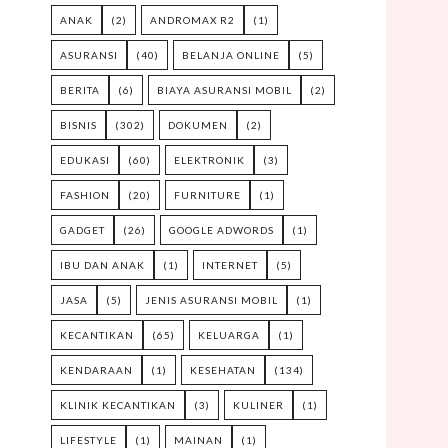
ANAK
(2)
ANDROMAX R2
(1)
ASURANSI
(40)
BELANJA ONLINE
(5)
BERITA
(6)
BIAYA ASURANSI MOBIL
(2)
BISNIS
(302)
DOKUMEN
(2)
EDUKASI
(60)
ELEKTRONIK
(3)
FASHION
(20)
FURNITURE
(1)
GADGET
(26)
GOOGLE ADWORDS
(1)
IBU DAN ANAK
(1)
INTERNET
(5)
JASA
(5)
JENIS ASURANSI MOBIL
(1)
KECANTIKAN
(65)
KELUARGA
(1)
KENDARAAN
(1)
KESEHATAN
(134)
KLINIK KECANTIKAN
(3)
KULINER
(1)
LIFESTYLE
(1)
MAINAN
(1)