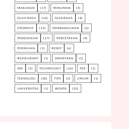
MAKANAN
(17)
MINUMAN
(3)
OLAH RAGA
(10)
OLAHRAGA
(4)
OTOMOTIF
(13)
PEMBANGUNAN
(2)
PENDIDIKAN
(17)
PERCETAKAN
(4)
PERMAIAN
(1)
RESEP
(6)
RESTAURANT
(1)
SMARFREN
(1)
SPA
(2)
TECHNOLOGY
(16)
TEK
(1)
TEKNOLOGI
(28)
TIPS
(3)
UMUM
(1)
UNIVERSITAS
(1)
WISATA
(10)