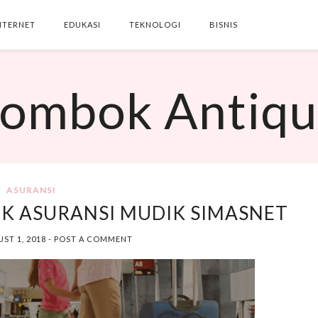
NTERNET
EDUKASI
TEKNOLOGI
BISNIS
SEARCH THIS BLOG
ombok Antiq
ASURANSI
K ASURANSI MUDIK SIMASNET
ST 1, 2018
-
POST A COMMENT