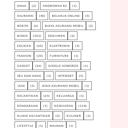
ANAK
(2)
ANDROMAX R2
(1)
ASURANSI
(40)
BELANJA ONLINE
(5)
BERITA
(6)
BIAYA ASURANSI MOBIL
(2)
BISNIS
(302)
DOKUMEN
(2)
EDUKASI
(60)
ELEKTRONIK
(3)
FASHION
(20)
FURNITURE
(1)
GADGET
(26)
GOOGLE ADWORDS
(1)
IBU DAN ANAK
(1)
INTERNET
(5)
JASA
(5)
JENIS ASURANSI MOBIL
(1)
KECANTIKAN
(65)
KELUARGA
(1)
KENDARAAN
(1)
KESEHATAN
(134)
KLINIK KECANTIKAN
(3)
KULINER
(1)
LIFESTYLE
(1)
MAINAN
(1)