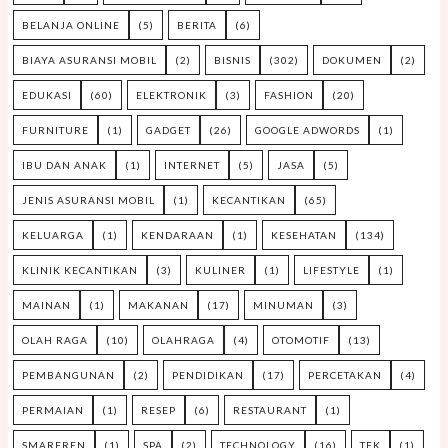
BELANJA ONLINE
(5)
BERITA
(6)
BIAYA ASURANSI MOBIL
(2)
BISNIS
(302)
DOKUMEN
(2)
EDUKASI
(60)
ELEKTRONIK
(3)
FASHION
(20)
FURNITURE
(1)
GADGET
(26)
GOOGLE ADWORDS
(1)
IBU DAN ANAK
(1)
INTERNET
(5)
JASA
(5)
JENIS ASURANSI MOBIL
(1)
KECANTIKAN
(65)
KELUARGA
(1)
KENDARAAN
(1)
KESEHATAN
(134)
KLINIK KECANTIKAN
(3)
KULINER
(1)
LIFESTYLE
(1)
MAINAN
(1)
MAKANAN
(17)
MINUMAN
(3)
OLAH RAGA
(10)
OLAHRAGA
(4)
OTOMOTIF
(13)
PEMBANGUNAN
(2)
PENDIDIKAN
(17)
PERCETAKAN
(4)
PERMAIAN
(1)
RESEP
(6)
RESTAURANT
(1)
SMARFREN
(1)
SPA
(2)
TECHNOLOGY
(16)
TEK
(1)