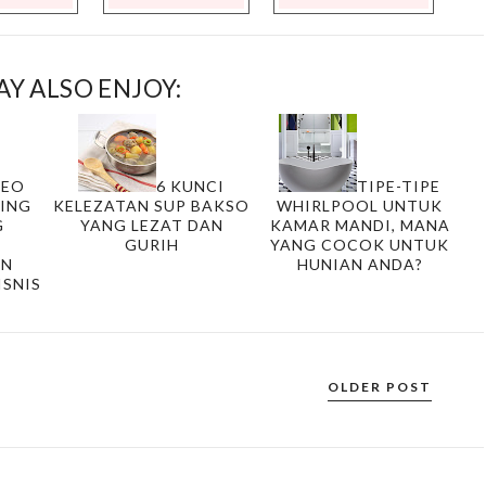
Y ALSO ENJOY:
SEO
6 KUNCI
TIPE-TIPE
TING
KELEZATAN SUP BAKSO
WHIRLPOOL UNTUK
G
YANG LEZAT DAN
KAMAR MANDI, MANA
GURIH
YANG COCOK UNTUK
AN
HUNIAN ANDA?
ISNIS
OLDER POST