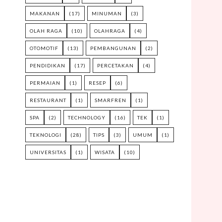
MAKANAN
(17)
MINUMAN
(3)
OLAH RAGA
(10)
OLAHRAGA
(4)
OTOMOTIF
(13)
PEMBANGUNAN
(2)
PENDIDIKAN
(17)
PERCETAKAN
(4)
PERMAIAN
(1)
RESEP
(6)
RESTAURANT
(1)
SMARFREN
(1)
SPA
(2)
TECHNOLOGY
(16)
TEK
(1)
TEKNOLOGI
(28)
TIPS
(3)
UMUM
(1)
UNIVERSITAS
(1)
WISATA
(10)