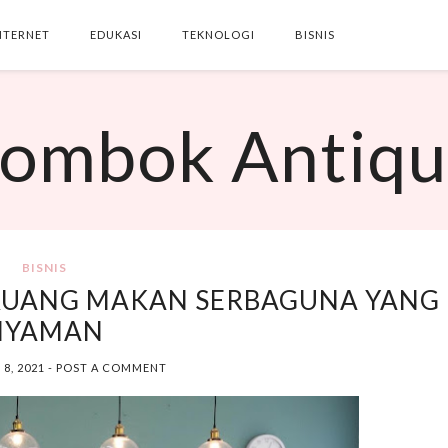
NTERNET
EDUKASI
TEKNOLOGI
BISNIS
SEARCH THIS BLOG
ombok Antiq
BISNIS
 RUANG MAKAN SERBAGUNA YANG
NYAMAN
 8, 2021
-
POST A COMMENT