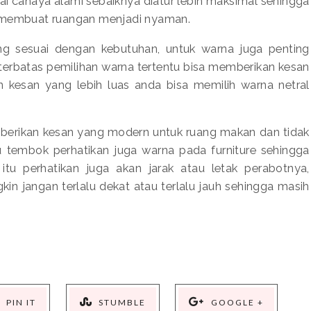
i cahaya alami sebaiknya diatur lebih maksimal sehingga
g membuat ruangan menjadi nyaman.
yang sesuai dengan kebutuhan, untuk warna juga penting
 terbatas pemilihan warna tertentu bisa memberikan kesan
 kesan yang lebih luas anda bisa memilih warna netral
berikan kesan yang modern untuk ruang makan dan tidak
u tembok perhatikan juga warna pada furniture sehingga
 itu perhatikan juga akan jarak atau letak perabotnya,
n jangan terlalu dekat atau terlalu jauh sehingga masih
PIN IT
STUMBLE
GOOGLE +