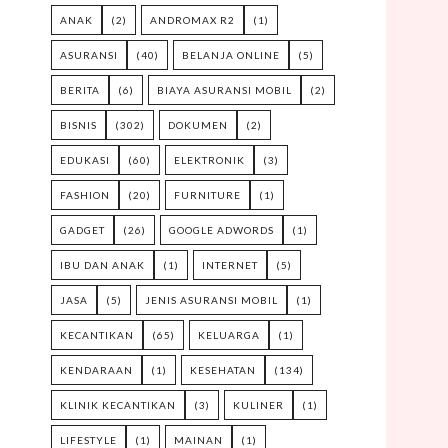
ANAK
(2)
ANDROMAX R2
(1)
ASURANSI
(40)
BELANJA ONLINE
(5)
BERITA
(6)
BIAYA ASURANSI MOBIL
(2)
BISNIS
(302)
DOKUMEN
(2)
EDUKASI
(60)
ELEKTRONIK
(3)
FASHION
(20)
FURNITURE
(1)
GADGET
(26)
GOOGLE ADWORDS
(1)
IBU DAN ANAK
(1)
INTERNET
(5)
JASA
(5)
JENIS ASURANSI MOBIL
(1)
KECANTIKAN
(65)
KELUARGA
(1)
KENDARAAN
(1)
KESEHATAN
(134)
KLINIK KECANTIKAN
(3)
KULINER
(1)
LIFESTYLE
(1)
MAINAN
(1)