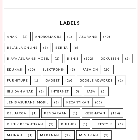
LABELS
ANAK
(2)
ANDROMAX R2
(1)
ASURANSI
(40)
BELANJA ONLINE
(5)
BERITA
(6)
BIAYA ASURANSI MOBIL
(2)
BISNIS
(302)
DOKUMEN
(2)
EDUKASI
(60)
ELEKTRONIK
(3)
FASHION
(20)
FURNITURE
(1)
GADGET
(26)
GOOGLE ADWORDS
(1)
IBU DAN ANAK
(1)
INTERNET
(5)
JASA
(5)
JENIS ASURANSI MOBIL
(1)
KECANTIKAN
(65)
KELUARGA
(1)
KENDARAAN
(1)
KESEHATAN
(134)
KLINIK KECANTIKAN
(3)
KULINER
(1)
LIFESTYLE
(1)
MAINAN
(1)
MAKANAN
(17)
MINUMAN
(3)