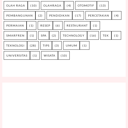
OLAH RAGA
(10)
OLAHRAGA
(4)
OTOMOTIF
(13)
PEMBANGUNAN
(2)
PENDIDIKAN
(17)
PERCETAKAN
(4)
PERMAIAN
(1)
RESEP
(6)
RESTAURANT
(1)
SMARFREN
(1)
SPA
(2)
TECHNOLOGY
(16)
TEK
(1)
TEKNOLOGI
(28)
TIPS
(3)
UMUM
(1)
UNIVERSITAS
(1)
WISATA
(10)