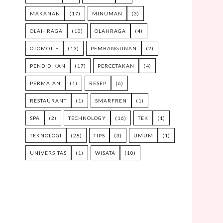
MAKANAN
(17)
MINUMAN
(3)
OLAH RAGA
(10)
OLAHRAGA
(4)
OTOMOTIF
(13)
PEMBANGUNAN
(2)
PENDIDIKAN
(17)
PERCETAKAN
(4)
PERMAIAN
(1)
RESEP
(6)
RESTAURANT
(1)
SMARFREN
(1)
SPA
(2)
TECHNOLOGY
(16)
TEK
(1)
TEKNOLOGI
(28)
TIPS
(3)
UMUM
(1)
UNIVERSITAS
(1)
WISATA
(10)