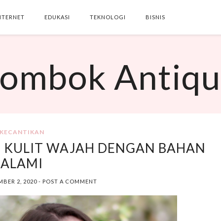
NTERNET
EDUKASI
TEKNOLOGI
BISNIS
SEARCH THIS BLOG
ombok Antiq
KECANTIKAN
 KULIT WAJAH DENGAN BAHAN
ALAMI
MBER 2, 2020
-
POST A COMMENT