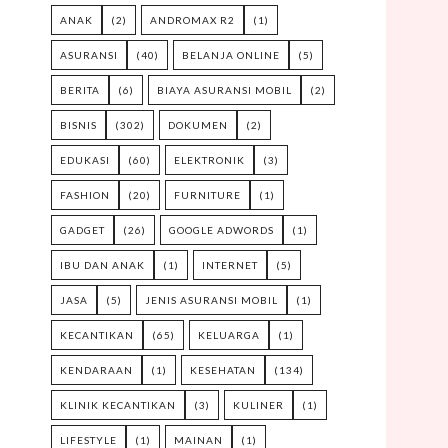
ANAK
(2)
ANDROMAX R2
(1)
ASURANSI
(40)
BELANJA ONLINE
(5)
BERITA
(6)
BIAYA ASURANSI MOBIL
(2)
BISNIS
(302)
DOKUMEN
(2)
EDUKASI
(60)
ELEKTRONIK
(3)
FASHION
(20)
FURNITURE
(1)
GADGET
(26)
GOOGLE ADWORDS
(1)
IBU DAN ANAK
(1)
INTERNET
(5)
JASA
(5)
JENIS ASURANSI MOBIL
(1)
KECANTIKAN
(65)
KELUARGA
(1)
KENDARAAN
(1)
KESEHATAN
(134)
KLINIK KECANTIKAN
(3)
KULINER
(1)
LIFESTYLE
(1)
MAINAN
(1)