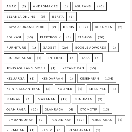
ANAK
(2)
ANDROMAX R2
(1)
ASURANSI
(40)
BELANJA ONLINE
(5)
BERITA
(6)
BIAYA ASURANSI MOBIL
(2)
BISNIS
(302)
DOKUMEN
(2)
EDUKASI
(60)
ELEKTRONIK
(3)
FASHION
(20)
FURNITURE
(1)
GADGET
(26)
GOOGLE ADWORDS
(1)
IBU DAN ANAK
(1)
INTERNET
(5)
JASA
(5)
JENIS ASURANSI MOBIL
(1)
KECANTIKAN
(65)
KELUARGA
(1)
KENDARAAN
(1)
KESEHATAN
(134)
KLINIK KECANTIKAN
(3)
KULINER
(1)
LIFESTYLE
(1)
MAINAN
(1)
MAKANAN
(17)
MINUMAN
(3)
OLAH RAGA
(10)
OLAHRAGA
(4)
OTOMOTIF
(13)
PEMBANGUNAN
(2)
PENDIDIKAN
(17)
PERCETAKAN
(4)
PERMAIAN
(1)
RESEP
(6)
RESTAURANT
(1)