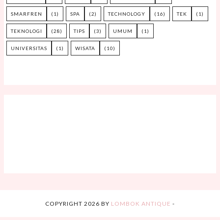
SMARFREN
(1)
SPA
(2)
TECHNOLOGY
(16)
TEK
(1)
TEKNOLOGI
(28)
TIPS
(3)
UMUM
(1)
UNIVERSITAS
(1)
WISATA
(10)
COPYRIGHT
2026
BY
LOMBOK ANTIQUE
-