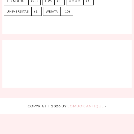
TEKNOLOGI
(28)
TIPS
(3)
UMUM
(1)
UNIVERSITAS
(1)
WISATA
(10)
COPYRIGHT
2026
BY
LOMBOK ANTIQUE
-