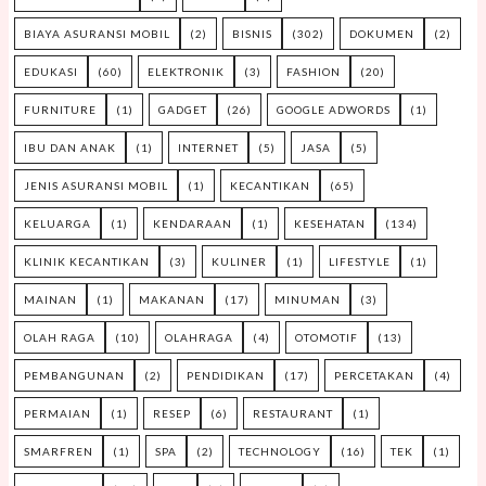
BIAYA ASURANSI MOBIL
(2)
BISNIS
(302)
DOKUMEN
(2)
EDUKASI
(60)
ELEKTRONIK
(3)
FASHION
(20)
FURNITURE
(1)
GADGET
(26)
GOOGLE ADWORDS
(1)
IBU DAN ANAK
(1)
INTERNET
(5)
JASA
(5)
JENIS ASURANSI MOBIL
(1)
KECANTIKAN
(65)
KELUARGA
(1)
KENDARAAN
(1)
KESEHATAN
(134)
KLINIK KECANTIKAN
(3)
KULINER
(1)
LIFESTYLE
(1)
MAINAN
(1)
MAKANAN
(17)
MINUMAN
(3)
OLAH RAGA
(10)
OLAHRAGA
(4)
OTOMOTIF
(13)
PEMBANGUNAN
(2)
PENDIDIKAN
(17)
PERCETAKAN
(4)
PERMAIAN
(1)
RESEP
(6)
RESTAURANT
(1)
SMARFREN
(1)
SPA
(2)
TECHNOLOGY
(16)
TEK
(1)