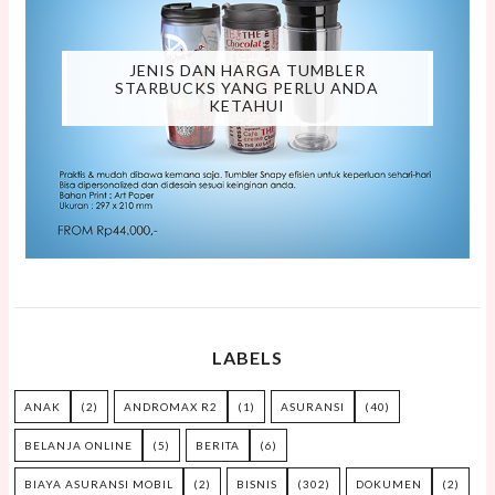
JENIS DAN HARGA TUMBLER
STARBUCKS YANG PERLU ANDA
KETAHUI
LABELS
ANAK
(2)
ANDROMAX R2
(1)
ASURANSI
(40)
BELANJA ONLINE
(5)
BERITA
(6)
BIAYA ASURANSI MOBIL
(2)
BISNIS
(302)
DOKUMEN
(2)