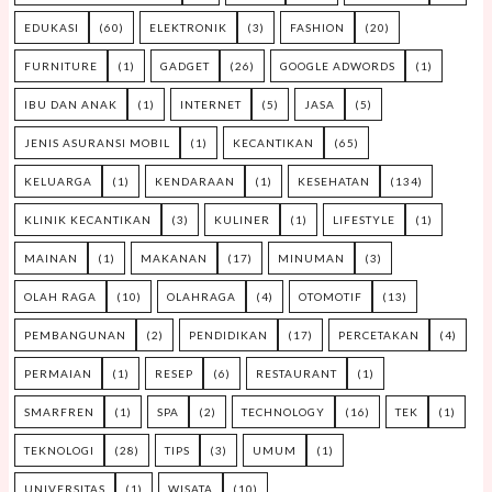
EDUKASI
(60)
ELEKTRONIK
(3)
FASHION
(20)
FURNITURE
(1)
GADGET
(26)
GOOGLE ADWORDS
(1)
IBU DAN ANAK
(1)
INTERNET
(5)
JASA
(5)
JENIS ASURANSI MOBIL
(1)
KECANTIKAN
(65)
KELUARGA
(1)
KENDARAAN
(1)
KESEHATAN
(134)
KLINIK KECANTIKAN
(3)
KULINER
(1)
LIFESTYLE
(1)
MAINAN
(1)
MAKANAN
(17)
MINUMAN
(3)
OLAH RAGA
(10)
OLAHRAGA
(4)
OTOMOTIF
(13)
PEMBANGUNAN
(2)
PENDIDIKAN
(17)
PERCETAKAN
(4)
PERMAIAN
(1)
RESEP
(6)
RESTAURANT
(1)
SMARFREN
(1)
SPA
(2)
TECHNOLOGY
(16)
TEK
(1)
TEKNOLOGI
(28)
TIPS
(3)
UMUM
(1)
UNIVERSITAS
(1)
WISATA
(10)