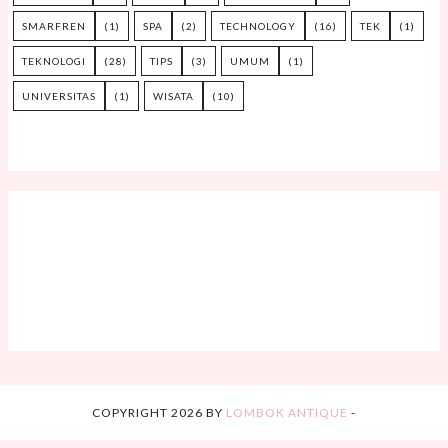
SMARFREN
(1)
SPA
(2)
TECHNOLOGY
(16)
TEK
(1)
TEKNOLOGI
(28)
TIPS
(3)
UMUM
(1)
UNIVERSITAS
(1)
WISATA
(10)
COPYRIGHT
2026
BY
LOMBOK ANTIQUE
-