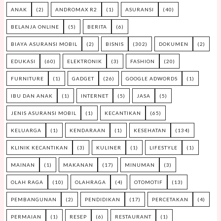
ANAK
(2)
ANDROMAX R2
(1)
ASURANSI
(40)
BELANJA ONLINE
(5)
BERITA
(6)
BIAYA ASURANSI MOBIL
(2)
BISNIS
(302)
DOKUMEN
(2)
EDUKASI
(60)
ELEKTRONIK
(3)
FASHION
(20)
FURNITURE
(1)
GADGET
(26)
GOOGLE ADWORDS
(1)
IBU DAN ANAK
(1)
INTERNET
(5)
JASA
(5)
JENIS ASURANSI MOBIL
(1)
KECANTIKAN
(65)
KELUARGA
(1)
KENDARAAN
(1)
KESEHATAN
(134)
KLINIK KECANTIKAN
(3)
KULINER
(1)
LIFESTYLE
(1)
MAINAN
(1)
MAKANAN
(17)
MINUMAN
(3)
OLAH RAGA
(10)
OLAHRAGA
(4)
OTOMOTIF
(13)
PEMBANGUNAN
(2)
PENDIDIKAN
(17)
PERCETAKAN
(4)
PERMAIAN
(1)
RESEP
(6)
RESTAURANT
(1)